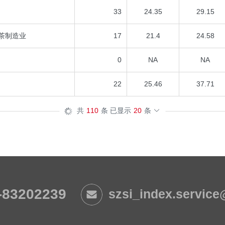
33
24.35
29.15
茶制造业
17
21.4
24.58
0
NA
NA
22
25.46
37.71
共
110
条 已显示
20
条
-83202239
szsi_index.servic