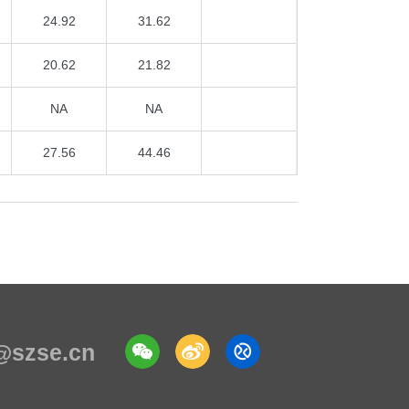
24.92
31.62
20.62
21.82
NA
NA
27.56
44.46
e@szse.cn