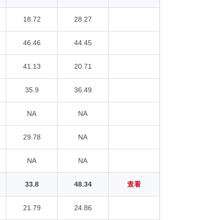
18.72
28.27
46.46
44.45
41.13
20.71
35.9
36.49
NA
NA
29.78
NA
NA
NA
33.8
48.34
查看
21.79
24.86