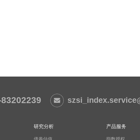
-83202239
szsi_index.servic
研究分析
产品服务
债券估值
指数授权