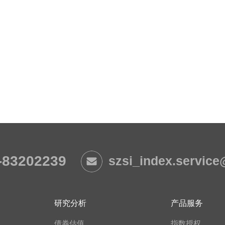
-83202239
szsi_index.servic
研究分析
产品服务
债券估值
指数授权