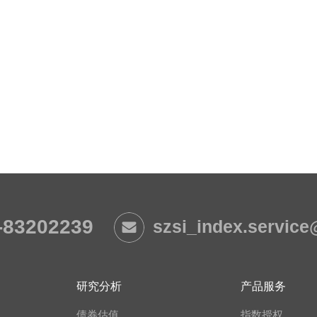
-83202239
szsi_index.servic
研究分析
产品服务
债券估值
指数授权