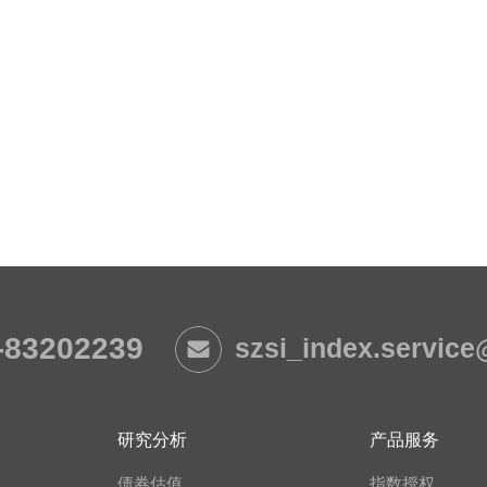
-83202239
szsi_index.servic
研究分析
产品服务
债券估值
指数授权