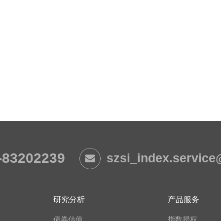
-83202239
szsi_index.servic
研究分析
产品服务
债券估值
指数授权