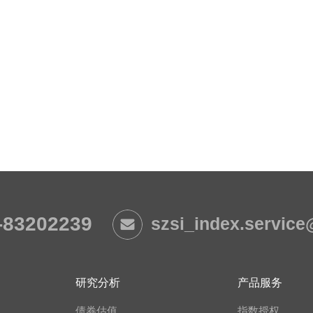
-83202239
szsi_index.servic
研究分析
产品服务
债券估值
指数授权