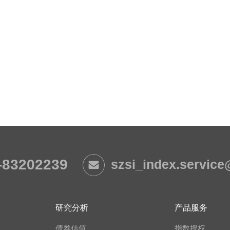
-83202239
szsi_index.servic
研究分析
产品服务
债券估值
指数授权